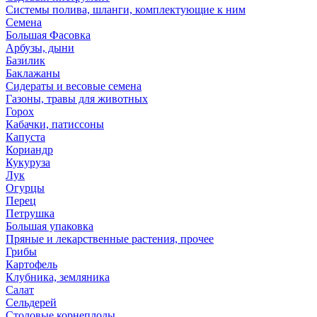
Системы полива, шланги, комплектующие к ним
Семена
Большая Фасовка
Арбузы, дыни
Базилик
Баклажаны
Сидераты и весовые семена
Газоны, травы для животных
Горох
Кабачки, патиссоны
Капуста
Кориандр
Кукуруза
Лук
Огурцы
Перец
Петрушка
Большая упаковка
Пряные и лекарственные растения, прочее
Грибы
Картофель
Клубника, земляника
Салат
Сельдерей
Столовые корнеплоды