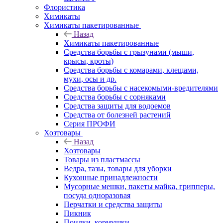
Флористика
Химикаты
Химикаты пакетированные
Назад
Химикаты пакетированные
Средства борьбы с грызунами (мыши,
крысы, кроты)
Средства борьбы с комарами, клещами,
мухи, осы и др.
Средства борьбы с насекомыми-вредителями
Средства борьбы с сорняками
Средства защиты для водоемов
Средства от болезней растений
Серия ПРОФИ
Хозтовары
Назад
Хозтовары
Товары из пластмассы
Ведра, тазы, товары для уборки
Кухонные принадлежности
Мусорные мешки, пакеты майка, грипперы,
посуда одноразовая
Перчатки и средства защиты
Пикник
Поилки, кормушки