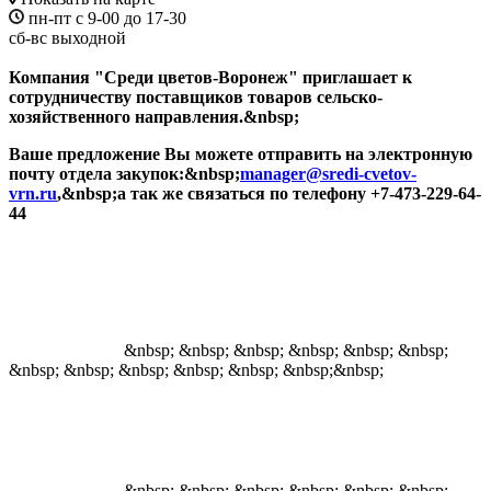
пн-пт с 9-00 до 17-30
сб-вс выходной
Компания "Среди цветов-Воронеж" приглашает к
сотрудничеству поставщиков товаров сельско-
хозяйственного направления.&nbsp;
Ваше предложение Вы можете отправить на электронную
почту отдела закупок:&nbsp;
manager@sredi-cvetov-
vrn.ru
,&nbsp;а так же связаться по телефону +7-473-229-64-
44
&nbsp; &nbsp; &nbsp; &nbsp; &nbsp; &nbsp;
&nbsp; &nbsp; &nbsp; &nbsp; &nbsp; &nbsp;&nbsp;
&nbsp; &nbsp; &nbsp; &nbsp; &nbsp; &nbsp;