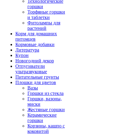
Технологические
горшки
Торфяные горшки
и таблетки
Фитолампы для
растений
Корм для домашних
питомцев
Кормовые добавки
Литература
Купон
Новогодний декор
Отпугиватели
ультразвуковые
Питательные грунты
Плошки для цветов
Вазы
Горшки из стекла
Горшки, вазоны,
миски
Жестяные горшки
Керамические
горшки
Корзины, кашпо с
коковитой