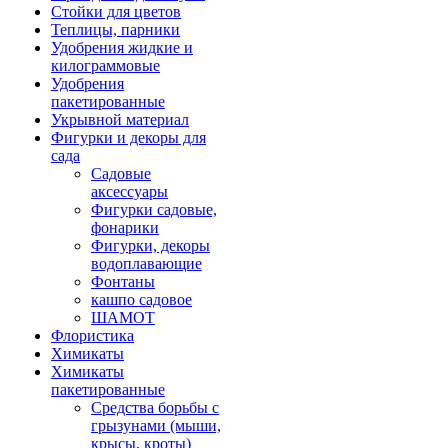
Стойки для цветов
Теплицы, парники
Удобрения жидкие и
килограммовые
Удобрения
пакетированные
Укрывной материал
Фигурки и декоры для
сада
Садовые
аксессуары
Фигурки садовые,
фонарики
Фигурки, декоры
водоплавающие
Фонтаны
кашпо садовое
ШАМОТ
Флористика
Химикаты
Химикаты
пакетированные
Средства борьбы с
грызунами (мыши,
крысы, кроты)