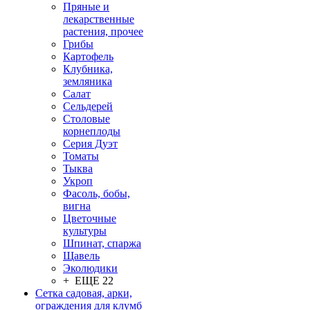
Пряные и
лекарственные
растения, прочее
Грибы
Картофель
Клубника,
земляника
Салат
Сельдерей
Столовые
корнеплоды
Серия Дуэт
Томаты
Тыква
Укроп
Фасоль, бобы,
вигна
Цветочные
культуры
Шпинат, спаржа
Щавель
Эколюдики
+ ЕЩЕ 22
Сетка садовая, арки,
ограждения для клумб