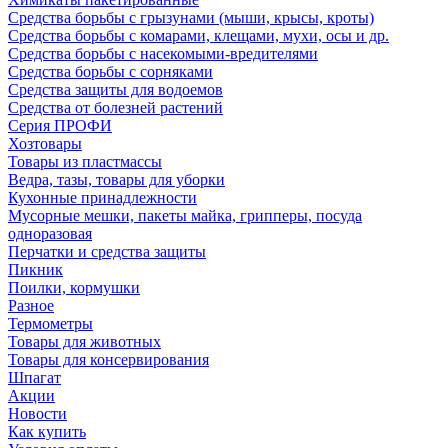
Средства борьбы с грызунами (мыши, крысы, кроты)
Средства борьбы с комарами, клещами, мухи, осы и др.
Средства борьбы с насекомыми-вредителями
Средства борьбы с сорняками
Средства защиты для водоемов
Средства от болезней растений
Серия ПРОФИ
Хозтовары
Товары из пластмассы
Ведра, тазы, товары для уборки
Кухонные принадлежности
Мусорные мешки, пакеты майка, грипперы, посуда
одноразовая
Перчатки и средства защиты
Пикник
Поилки, кормушки
Разное
Термометры
Товары для животных
Товары для консервирования
Шпагат
Акции
Новости
Как купить