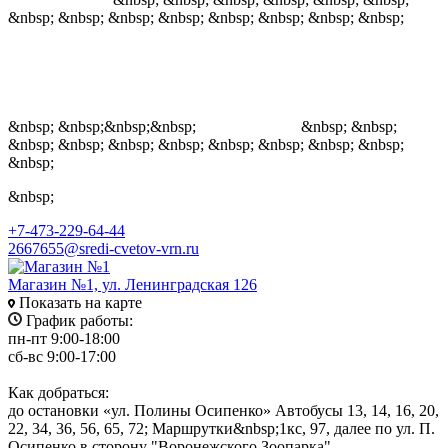
&nbsp; &nbsp; &nbsp; &nbsp; &nbsp; &nbsp; &nbsp; &nbsp;
&nbsp; &nbsp;&nbsp;&nbsp;
&nbsp; &nbsp;
&nbsp; &nbsp; &nbsp; &nbsp; &nbsp; &nbsp; &nbsp; &nbsp;
&nbsp;
&nbsp;
+7-473-229-64-44
2667655@sredi-cvetov-vrn.ru
Магазин №1, ул. Ленинградская 126
Показать на карте
График работы:
пн-пт 9:00-18:00
сб-вс 9:00-17:00
Как добраться:
до остановки «ул. Полины Осипенко» Автобусы 13, 14, 16, 20,
22, 34, 36, 56, 65, 72; Маршрутки&nbsp;1кс, 97, далее по ул. П.
Осипенко в сторону "Воронежского Зоопарка".