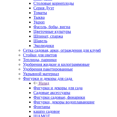
Столовые корнеплоды
Серия Дуэт
Томаты
Тыква
Укроп
Фасоль, бобы, вигна
Цветочные культуры
Шпинат, спаржа
Щавель
Эколюдики
Сетка садовая, арки, ограждения для клумб
Стойки для цветов
Теплицы, парники
Удобрения жидкие и килограммовые
Удобрения пакетированные
Укрывной материал
Фигурки и декоры для сада
Назад
Фигурки и декоры для сада
Садовые аксессуары
Фигурки садовые, фонарики
Фигурки, декоры водоплавающие
Фонтаны
кашпо садовое
ШАМОТ