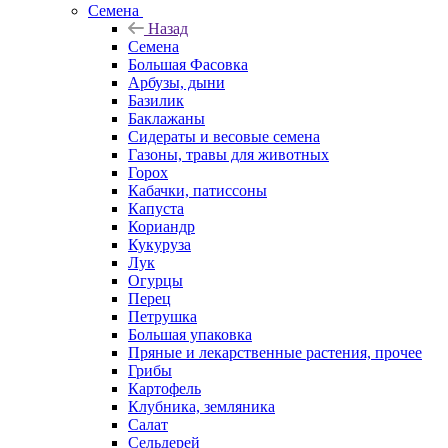
Семена
Назад
Семена
Большая Фасовка
Арбузы, дыни
Базилик
Баклажаны
Сидераты и весовые семена
Газоны, травы для животных
Горох
Кабачки, патиссоны
Капуста
Кориандр
Кукуруза
Лук
Огурцы
Перец
Петрушка
Большая упаковка
Пряные и лекарственные растения, прочее
Грибы
Картофель
Клубника, земляника
Салат
Сельдерей