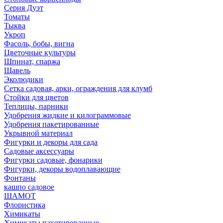
Серия Дуэт
Томаты
Тыква
Укроп
Фасоль, бобы, вигна
Цветочные культуры
Шпинат, спаржа
Щавель
Эколюдики
Сетка садовая, арки, ограждения для клумб
Стойки для цветов
Теплицы, парники
Удобрения жидкие и килограммовые
Удобрения пакетированные
Укрывной материал
Фигурки и декоры для сада
Садовые аксессуары
Фигурки садовые, фонарики
Фигурки, декоры водоплавающие
Фонтаны
кашпо садовое
ШАМОТ
Флористика
Химикаты
Химикаты пакетированные