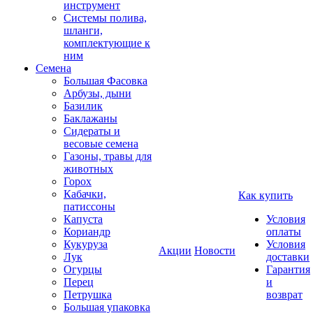
инструмент
Системы полива,
шланги,
комплектующие к
ним
Семена
Большая Фасовка
Арбузы, дыни
Базилик
Баклажаны
Сидераты и
весовые семена
Газоны, травы для
животных
Горох
Кабачки,
Как купить
патиссоны
Капуста
Условия
Кориандр
оплаты
Кукуруза
Условия
Акции
Новости
Лук
доставки
Огурцы
Гарантия
Перец
и
Петрушка
возврат
Большая упаковка