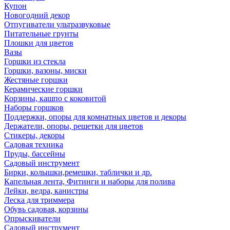
Купон
Новогодний декор
Отпугиватели ультразвуковые
Питательные грунты
Плошки для цветов
Вазы
Горшки из стекла
Горшки, вазоны, миски
Жестяные горшки
Керамические горшки
Корзины, кашпо с коковитой
Наборы горшков
Поддержки, опоры для комнатных цветов и декоры
Держатели, опоры, решетки для цветов
Стикеры, декоры
Садовая техника
Пруды, бассейны
Садовый инструмент
Бирки, колышки,ремешки, таблички и др.
Капельная лента, Фитинги и наборы для полива
Лейки, ведра, канистры
Леска для триммера
Обувь садовая, корзины
Опрыскиватели
Садовый инструмент