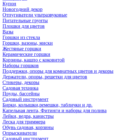
Купон
Новогодний декор
Отпугиватели ультразвуковые
Питательные грунты
Плошки для цветов
Вазы
Горшки из стекла
Горшки, вазоны, миски
Жестяные горшки
Керамические горшки
Корзины, кашпо с коковитой
Наборы горшков
Поддержки, опоры для комнатных цветов и декоры
Держатели, опоры, решетки для цветов
Стикеры, декоры
Садовая техника
Пруды, бассейны
Садовый инструмент
Бирки, колышки,ремешки, таблички и др.
Капельная лента, Фитинги и наборы для полива
Лейки, ведра, канистры
Леска для триммера
Обувь садовая, корзины
Опрыскиватели
Садовый инструмент