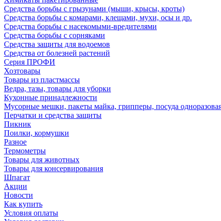
Средства борьбы с грызунами (мыши, крысы, кроты)
Средства борьбы с комарами, клещами, мухи, осы и др.
Средства борьбы с насекомыми-вредителями
Средства борьбы с сорняками
Средства защиты для водоемов
Средства от болезней растений
Серия ПРОФИ
Хозтовары
Товары из пластмассы
Ведра, тазы, товары для уборки
Кухонные принадлежности
Мусорные мешки, пакеты майка, грипперы, посуда одноразова
Перчатки и средства защиты
Пикник
Поилки, кормушки
Разное
Термометры
Товары для животных
Товары для консервирования
Шпагат
Акции
Новости
Как купить
Условия оплаты