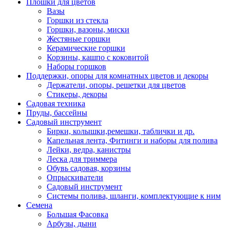
Плошки для цветов
Вазы
Горшки из стекла
Горшки, вазоны, миски
Жестяные горшки
Керамические горшки
Корзины, кашпо с коковитой
Наборы горшков
Поддержки, опоры для комнатных цветов и декоры
Держатели, опоры, решетки для цветов
Стикеры, декоры
Садовая техника
Пруды, бассейны
Садовый инструмент
Бирки, колышки,ремешки, таблички и др.
Капельная лента, Фитинги и наборы для полива
Лейки, ведра, канистры
Леска для триммера
Обувь садовая, корзины
Опрыскиватели
Садовый инструмент
Системы полива, шланги, комплектующие к ним
Семена
Большая Фасовка
Арбузы, дыни