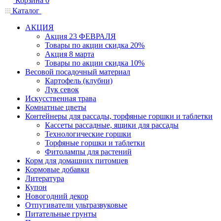
Корзина
0
Каталог
АКЦИЯ
Акция 23 ФЕВРАЛЯ
Товары по акции скидка 20%
Акция 8 марта
Товары по акции скидка 10%
Весовой посадочный материал
Картофель (клубни)
Лук севок
Искусственная трава
Комнатные цветы
Контейнеры для рассады, торфяные горшки и таблетки
Кассеты рассадные, ящики для рассады
Технологические горшки
Торфяные горшки и таблетки
Фитолампы для растений
Корм для домашних питомцев
Кормовые добавки
Литература
Купон
Новогодний декор
Отпугиватели ультразвуковые
Питательные грунты