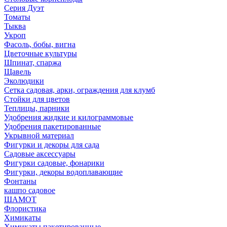
Серия Дуэт
Томаты
Тыква
Укроп
Фасоль, бобы, вигна
Цветочные культуры
Шпинат, спаржа
Щавель
Эколюдики
Сетка садовая, арки, ограждения для клумб
Стойки для цветов
Теплицы, парники
Удобрения жидкие и килограммовые
Удобрения пакетированные
Укрывной материал
Фигурки и декоры для сада
Садовые аксессуары
Фигурки садовые, фонарики
Фигурки, декоры водоплавающие
Фонтаны
кашпо садовое
ШАМОТ
Флористика
Химикаты
Химикаты пакетированные