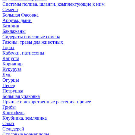
Системы полива, шланги, комплектующие к ним
Семена
Большая Фасовка
Арбузы, дыни
Базилик
Баклажаны
Сидераты и весовые семена
Газоны, травы для животных
Горох
Кабачки, патиссоны
Капуста
Кориандр
Кукуруза
Лук
Огурцы
Перец
Петрушка
Большая упаковка
Пряные и лекарственные растения, прочее
Грибы
Картофель
Клубника, земляника
Салат
Сельдерей
Столовые корнеплоды