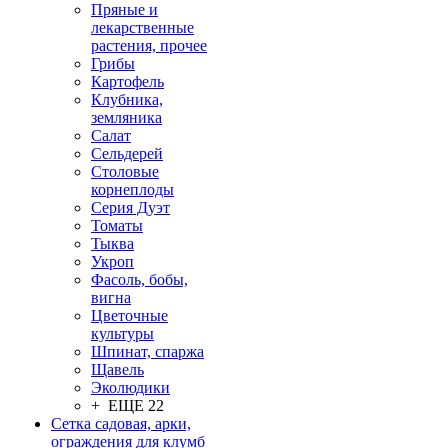
Пряные и
лекарственные
растения, прочее
Грибы
Картофель
Клубника,
земляника
Салат
Сельдерей
Столовые
корнеплоды
Серия Дуэт
Томаты
Тыква
Укроп
Фасоль, бобы,
вигна
Цветочные
культуры
Шпинат, спаржа
Щавель
Эколюдики
+ ЕЩЕ 22
Сетка садовая, арки,
ограждения для клумб