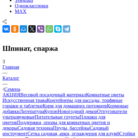
Telegram
Одноклассники
MAX
Шпинат, спаржа
3
Главная
—
Каталог
—
Семена
АКЦИЯ
Весовой посадочный материал
Комнатные цветы
Искусственная трава
Контейнеры для рассады, торфяные
горшки и таблетки
Корм для домашних питомцев
Кормовые
добавки
Литература
Купон
Новогодний декор
Отпугиватели
ультразвуковые
Питательные грунты
Плошки для
цветов
Поддержки, опоры для комнатных цветов и
декоры
Садовая техника
Пруды, бассейны
Садовый
инструмент
Сетка садовая, арки, ограждения для клумб
Стойки