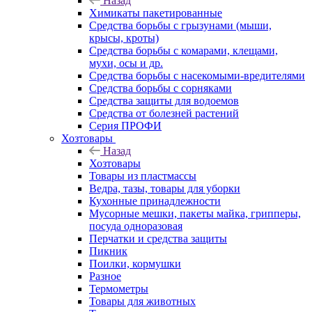
Назад
Химикаты пакетированные
Средства борьбы с грызунами (мыши,
крысы, кроты)
Средства борьбы с комарами, клещами,
мухи, осы и др.
Средства борьбы с насекомыми-вредителями
Средства борьбы с сорняками
Средства защиты для водоемов
Средства от болезней растений
Серия ПРОФИ
Хозтовары
Назад
Хозтовары
Товары из пластмассы
Ведра, тазы, товары для уборки
Кухонные принадлежности
Мусорные мешки, пакеты майка, грипперы,
посуда одноразовая
Перчатки и средства защиты
Пикник
Поилки, кормушки
Разное
Термометры
Товары для животных