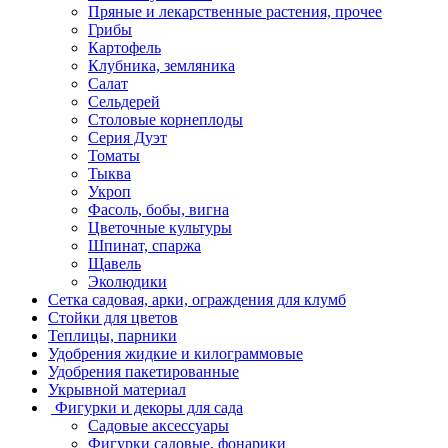
Пряные и лекарственные растения, прочее
Грибы
Картофель
Клубника, земляника
Салат
Сельдерей
Столовые корнеплоды
Серия Дуэт
Томаты
Тыква
Укроп
Фасоль, бобы, вигна
Цветочные культуры
Шпинат, спаржа
Щавель
Эколюдики
Сетка садовая, арки, ограждения для клумб
Стойки для цветов
Теплицы, парники
Удобрения жидкие и килограммовые
Удобрения пакетированные
Укрывной материал
Фигурки и декоры для сада
Садовые аксессуары
Фигурки садовые, фонарики