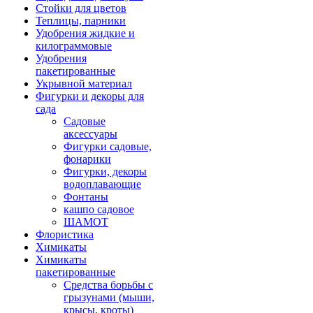
Стойки для цветов
Теплицы, парники
Удобрения жидкие и
килограммовые
Удобрения
пакетированные
Укрывной материал
Фигурки и декоры для
сада
Садовые
аксессуары
Фигурки садовые,
фонарики
Фигурки, декоры
водоплавающие
Фонтаны
кашпо садовое
ШАМОТ
Флористика
Химикаты
Химикаты
пакетированные
Средства борьбы с
грызунами (мыши,
крысы, кроты)