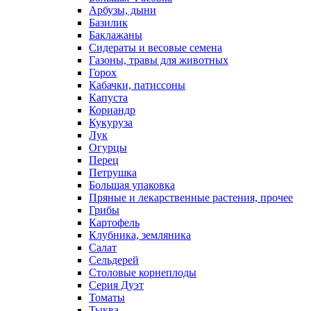
Арбузы, дыни
Базилик
Баклажаны
Сидераты и весовые семена
Газоны, травы для животных
Горох
Кабачки, патиссоны
Капуста
Кориандр
Кукуруза
Лук
Огурцы
Перец
Петрушка
Большая упаковка
Пряные и лекарственные растения, прочее
Грибы
Картофель
Клубника, земляника
Салат
Сельдерей
Столовые корнеплоды
Серия Дуэт
Томаты
Тыква