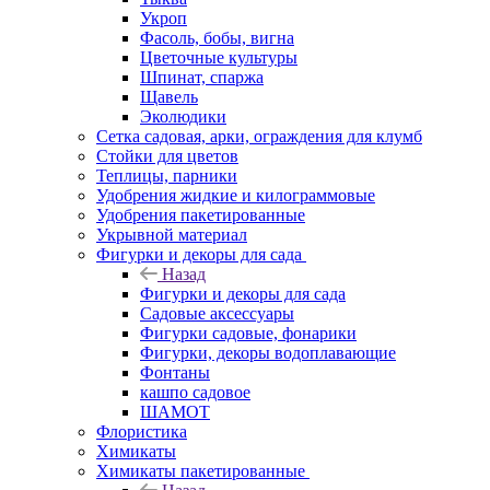
Укроп
Фасоль, бобы, вигна
Цветочные культуры
Шпинат, спаржа
Щавель
Эколюдики
Сетка садовая, арки, ограждения для клумб
Стойки для цветов
Теплицы, парники
Удобрения жидкие и килограммовые
Удобрения пакетированные
Укрывной материал
Фигурки и декоры для сада
Назад
Фигурки и декоры для сада
Садовые аксессуары
Фигурки садовые, фонарики
Фигурки, декоры водоплавающие
Фонтаны
кашпо садовое
ШАМОТ
Флористика
Химикаты
Химикаты пакетированные