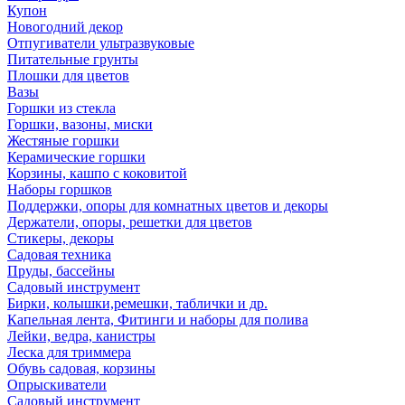
Купон
Новогодний декор
Отпугиватели ультразвуковые
Питательные грунты
Плошки для цветов
Вазы
Горшки из стекла
Горшки, вазоны, миски
Жестяные горшки
Керамические горшки
Корзины, кашпо с коковитой
Наборы горшков
Поддержки, опоры для комнатных цветов и декоры
Держатели, опоры, решетки для цветов
Стикеры, декоры
Садовая техника
Пруды, бассейны
Садовый инструмент
Бирки, колышки,ремешки, таблички и др.
Капельная лента, Фитинги и наборы для полива
Лейки, ведра, канистры
Леска для триммера
Обувь садовая, корзины
Опрыскиватели
Садовый инструмент