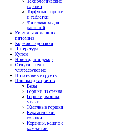
Технологические
горшки
Торфяные горшки
и таблетки
Фитолампы для
растений
Корм для домашних
питомцев
Кормовые добавки
Литература
Купон
Новогодний декор
Отпугиватели
ультразвуковые
Питательные грунты
Плошки для цветов
Вазы
Горшки из стекла
Горшки, вазоны,
миски
Жестяные горшки
Керамические
горшки
Корзины, кашпо с
коковитой