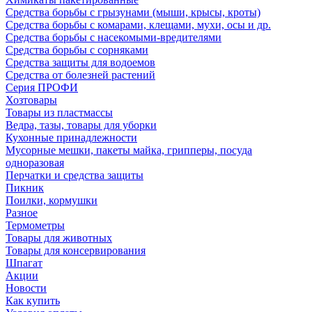
Средства борьбы с грызунами (мыши, крысы, кроты)
Средства борьбы с комарами, клещами, мухи, осы и др.
Средства борьбы с насекомыми-вредителями
Средства борьбы с сорняками
Средства защиты для водоемов
Средства от болезней растений
Серия ПРОФИ
Хозтовары
Товары из пластмассы
Ведра, тазы, товары для уборки
Кухонные принадлежности
Мусорные мешки, пакеты майка, грипперы, посуда
одноразовая
Перчатки и средства защиты
Пикник
Поилки, кормушки
Разное
Термометры
Товары для животных
Товары для консервирования
Шпагат
Акции
Новости
Как купить