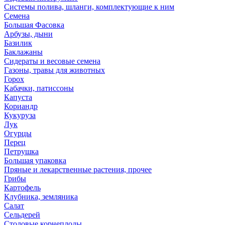
Системы полива, шланги, комплектующие к ним
Семена
Большая Фасовка
Арбузы, дыни
Базилик
Баклажаны
Сидераты и весовые семена
Газоны, травы для животных
Горох
Кабачки, патиссоны
Капуста
Кориандр
Кукуруза
Лук
Огурцы
Перец
Петрушка
Большая упаковка
Пряные и лекарственные растения, прочее
Грибы
Картофель
Клубника, земляника
Салат
Сельдерей
Столовые корнеплоды