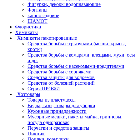
Фигурки, декоры водоплавающие
Фонтаны
кашпо садовое
ШАМОТ
Флористика
Химикаты
Химикаты пакетированные
Средства борьбы с грызунами (мыши, крысы,
кроты)
Средства борьбы с комарами, клещами, мухи, осы
и др.
Средства борьбы с насекомыми-вредителями
Средства борьбы с сорняками
Средства защиты для водоемов
Средства от болезней растений
Серия ПРОФИ
Хозтовары
Товары из пластмассы
Ведра, тазы, товары для уборки
Кухонные принадлежности
Мусорные мешки, пакеты майка, грипперы,
посуда одноразовая
Перчатки и средства защиты
Пикник
Поилки, кормушки