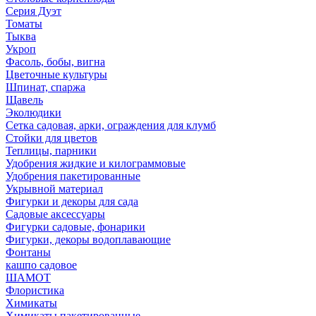
Серия Дуэт
Томаты
Тыква
Укроп
Фасоль, бобы, вигна
Цветочные культуры
Шпинат, спаржа
Щавель
Эколюдики
Сетка садовая, арки, ограждения для клумб
Стойки для цветов
Теплицы, парники
Удобрения жидкие и килограммовые
Удобрения пакетированные
Укрывной материал
Фигурки и декоры для сада
Садовые аксессуары
Фигурки садовые, фонарики
Фигурки, декоры водоплавающие
Фонтаны
кашпо садовое
ШАМОТ
Флористика
Химикаты
Химикаты пакетированные