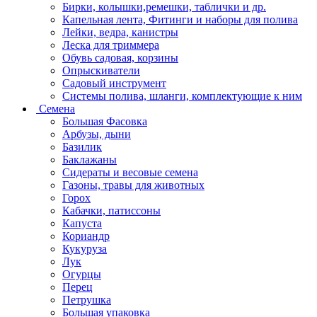
Бирки, колышки,ремешки, таблички и др.
Капельная лента, Фитинги и наборы для полива
Лейки, ведра, канистры
Леска для триммера
Обувь садовая, корзины
Опрыскиватели
Садовый инструмент
Системы полива, шланги, комплектующие к ним
Семена
Большая Фасовка
Арбузы, дыни
Базилик
Баклажаны
Сидераты и весовые семена
Газоны, травы для животных
Горох
Кабачки, патиссоны
Капуста
Кориандр
Кукуруза
Лук
Огурцы
Перец
Петрушка
Большая упаковка