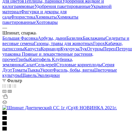
для цветов
Теплицы, парники
Удобрения жидкие и
килограммовые
Удобрения пакетированные
Укрывной
материал
Фигурки и декоры для
сада
Флористика
Химикаты
Химикаты
пакетированные
Хозтовары
—
Шпинат, спаржа
Большая Фасовка
Арбузы, дыни
Базилик
Баклажаны
Сидераты и
весовые семена
Газоны, травы для животных
Горох
Кабачки,
патиссоны
Капуста
Кориандр
Кукуруза
Лук
Огурцы
Перец
Петруш
упаковка
Пряные и лекарственные растения,
прочее
Грибы
Картофель
Клубника,
земляника
Салат
Сельдерей
Столовые корнеплоды
Серия
Дуэт
Томаты
Тыква
Укроп
Фасоль, бобы, вигна
Цветочные
культуры
Щавель
Эколюдики
Фильтр