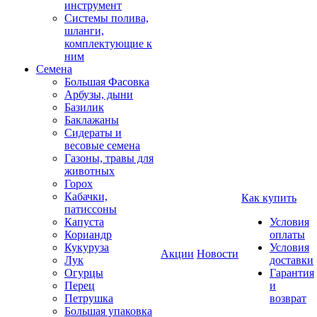
инструмент
Системы полива,
шланги,
комплектующие к
ним
Семена
Большая Фасовка
Арбузы, дыни
Базилик
Баклажаны
Сидераты и
весовые семена
Газоны, травы для
животных
Горох
Кабачки,
Как купить
патиссоны
Капуста
Условия
Кориандр
оплаты
Кукуруза
Условия
Акции
Новости
Лук
доставки
Огурцы
Гарантия
Перец
и
Петрушка
возврат
Большая упаковка