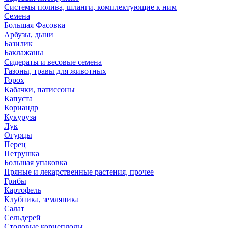
Системы полива, шланги, комплектующие к ним
Семена
Большая Фасовка
Арбузы, дыни
Базилик
Баклажаны
Сидераты и весовые семена
Газоны, травы для животных
Горох
Кабачки, патиссоны
Капуста
Кориандр
Кукуруза
Лук
Огурцы
Перец
Петрушка
Большая упаковка
Пряные и лекарственные растения, прочее
Грибы
Картофель
Клубника, земляника
Салат
Сельдерей
Столовые корнеплоды