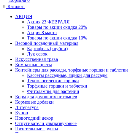
Корзина
0
Каталог
АКЦИЯ
Акция 23 ФЕВРАЛЯ
Товары по акции скидка 20%
Акция 8 марта
Товары по акции скидка 10%
Весовой посадочный материал
Картофель (клубни)
Лук севок
Искусственная трава
Комнатные цветы
Контейнеры для рассады, торфяные горшки и таблетки
Кассеты рассадные, ящики для рассады
Технологические горшки
Торфяные горшки и таблетки
Фитолампы для растений
Корм для домашних питомцев
Кормовые добавки
Литература
Купон
Новогодний декор
Отпугиватели ультразвуковые
Питательные грунты