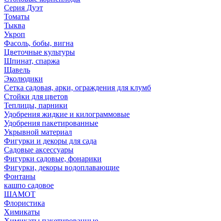
Серия Дуэт
Томаты
Тыква
Укроп
Фасоль, бобы, вигна
Цветочные культуры
Шпинат, спаржа
Щавель
Эколюдики
Сетка садовая, арки, ограждения для клумб
Стойки для цветов
Теплицы, парники
Удобрения жидкие и килограммовые
Удобрения пакетированные
Укрывной материал
Фигурки и декоры для сада
Садовые аксессуары
Фигурки садовые, фонарики
Фигурки, декоры водоплавающие
Фонтаны
кашпо садовое
ШАМОТ
Флористика
Химикаты
Химикаты пакетированные