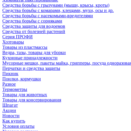
Средства борьбы с грызунами (мыши, крысы, кроты)
Средства борьбы с комарами, клещами, мухи, осы и др.
Средства борьбы с насекомыми-вредителями
Средства борьбы с сорняками
Средства защиты для водоемов
Средства от болезней растений
Серия ПРОФИ
Хозтовары
Товары из пластмассы
Ведра, тазы, товары для уборки
Кухонные принадлежности
Мусорные мешки, пакеты майка, грипперы, посуда одноразова
Перчатки и средства защиты
Пикник
Поилки, кормушки
Разное
Термометры
Товары для животных
Товары для консервирования
Шпагат
Акции
Новости
Как купить
Условия оплаты