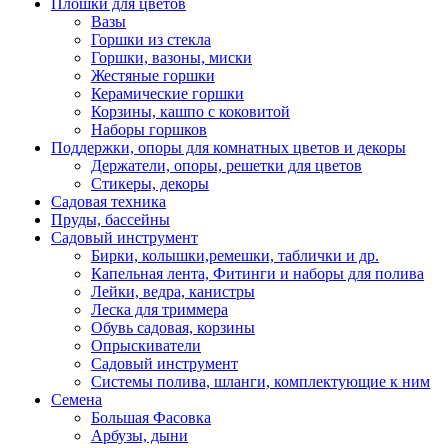
Плошки для цветов
Вазы
Горшки из стекла
Горшки, вазоны, миски
Жестяные горшки
Керамические горшки
Корзины, кашпо с коковитой
Наборы горшков
Поддержки, опоры для комнатных цветов и декоры
Держатели, опоры, решетки для цветов
Стикеры, декоры
Садовая техника
Пруды, бассейны
Садовый инструмент
Бирки, колышки,ремешки, таблички и др.
Капельная лента, Фитинги и наборы для полива
Лейки, ведра, канистры
Леска для триммера
Обувь садовая, корзины
Опрыскиватели
Садовый инструмент
Системы полива, шланги, комплектующие к ним
Семена
Большая Фасовка
Арбузы, дыни