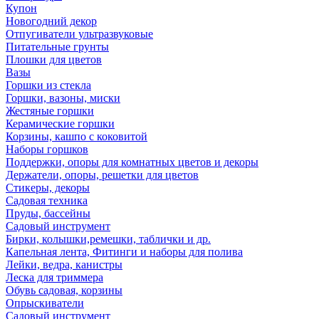
Купон
Новогодний декор
Отпугиватели ультразвуковые
Питательные грунты
Плошки для цветов
Вазы
Горшки из стекла
Горшки, вазоны, миски
Жестяные горшки
Керамические горшки
Корзины, кашпо с коковитой
Наборы горшков
Поддержки, опоры для комнатных цветов и декоры
Держатели, опоры, решетки для цветов
Стикеры, декоры
Садовая техника
Пруды, бассейны
Садовый инструмент
Бирки, колышки,ремешки, таблички и др.
Капельная лента, Фитинги и наборы для полива
Лейки, ведра, канистры
Леска для триммера
Обувь садовая, корзины
Опрыскиватели
Садовый инструмент