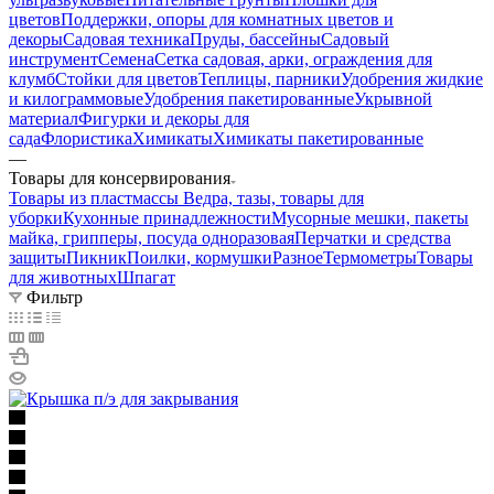
цветов
Поддержки, опоры для комнатных цветов и
декоры
Садовая техника
Пруды, бассейны
Садовый
инструмент
Семена
Сетка садовая, арки, ограждения для
клумб
Стойки для цветов
Теплицы, парники
Удобрения жидкие
и килограммовые
Удобрения пакетированные
Укрывной
материал
Фигурки и декоры для
сада
Флористика
Химикаты
Химикаты пакетированные
—
Товары для консервирования
Товары из пластмассы
Ведра, тазы, товары для
уборки
Кухонные принадлежности
Мусорные мешки, пакеты
майка, грипперы, посуда одноразовая
Перчатки и средства
защиты
Пикник
Поилки, кормушки
Разное
Термометры
Товары
для животных
Шпагат
Фильтр