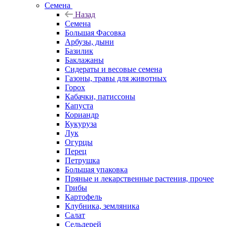
Семена
Назад
Семена
Большая Фасовка
Арбузы, дыни
Базилик
Баклажаны
Сидераты и весовые семена
Газоны, травы для животных
Горох
Кабачки, патиссоны
Капуста
Кориандр
Кукуруза
Лук
Огурцы
Перец
Петрушка
Большая упаковка
Пряные и лекарственные растения, прочее
Грибы
Картофель
Клубника, земляника
Салат
Сельдерей