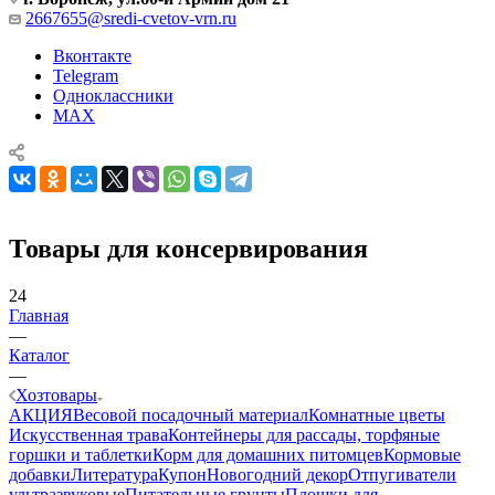
2667655@sredi-cvetov-vrn.ru
Вконтакте
Telegram
Одноклассники
MAX
Товары для консервирования
24
Главная
—
Каталог
—
Хозтовары
АКЦИЯ
Весовой посадочный материал
Комнатные цветы
Искусственная трава
Контейнеры для рассады, торфяные
горшки и таблетки
Корм для домашних питомцев
Кормовые
добавки
Литература
Купон
Новогодний декор
Отпугиватели
ультразвуковые
Питательные грунты
Плошки для