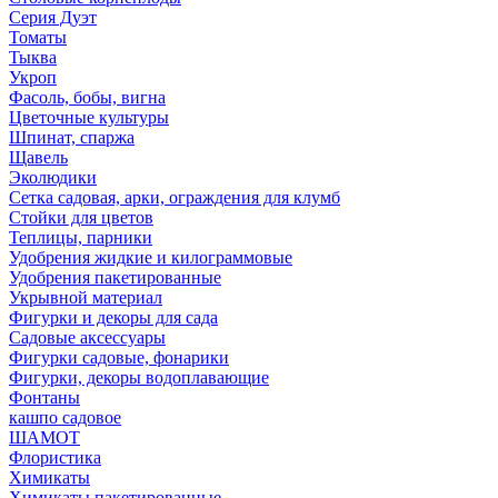
Серия Дуэт
Томаты
Тыква
Укроп
Фасоль, бобы, вигна
Цветочные культуры
Шпинат, спаржа
Щавель
Эколюдики
Сетка садовая, арки, ограждения для клумб
Стойки для цветов
Теплицы, парники
Удобрения жидкие и килограммовые
Удобрения пакетированные
Укрывной материал
Фигурки и декоры для сада
Садовые аксессуары
Фигурки садовые, фонарики
Фигурки, декоры водоплавающие
Фонтаны
кашпо садовое
ШАМОТ
Флористика
Химикаты
Химикаты пакетированные