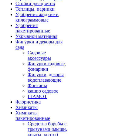
Стойки для цветов
Теплицы, парники
Удобрения жидкие и
килограммовые
Удобрения
пакетированные
Укрывной материал
Фигурки и декоры для
сада
Садовые
аксессуары
Фигурки садовые,
фонарики
Фигурки, декоры
водоплавающие
Фонтаны
кашпо садовое
ШАМОТ
Флористика
Химикаты
Химикаты
пакетированные
Средства борьбы с
грызунами (мыши,
крысы, кроты)