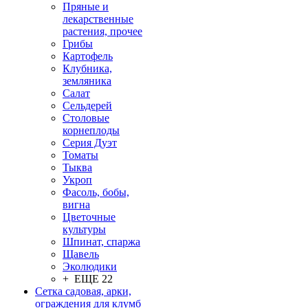
Пряные и
лекарственные
растения, прочее
Грибы
Картофель
Клубника,
земляника
Салат
Сельдерей
Столовые
корнеплоды
Серия Дуэт
Томаты
Тыква
Укроп
Фасоль, бобы,
вигна
Цветочные
культуры
Шпинат, спаржа
Щавель
Эколюдики
+ ЕЩЕ 22
Сетка садовая, арки,
ограждения для клумб