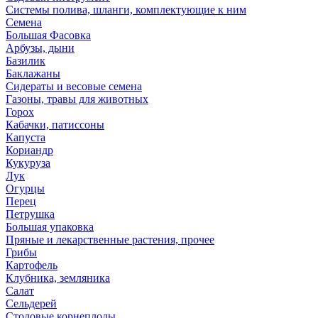
Системы полива, шланги, комплектующие к ним
Семена
Большая Фасовка
Арбузы, дыни
Базилик
Баклажаны
Сидераты и весовые семена
Газоны, травы для животных
Горох
Кабачки, патиссоны
Капуста
Кориандр
Кукуруза
Лук
Огурцы
Перец
Петрушка
Большая упаковка
Пряные и лекарственные растения, прочее
Грибы
Картофель
Клубника, земляника
Салат
Сельдерей
Столовые корнеплоды