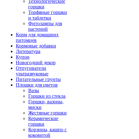
Технологические
горшки
Торфяные горшки
и таблетки
Фитолампы для
растений
Корм для домашних
питомцев
Кормовые добавки
Литература
Купон
Новогодний декор
Отпугиватели
ультразвуковые
Питательные грунты
Плошки для цветов
Вазы
Горшки из стекла
Горшки, вазоны,
миски
Жестяные горшки
Керамические
горшки
Корзины, кашпо с
коковитой