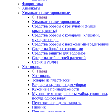
Флористика
Химикаты
Химикаты пакетированные
Назад
Химикаты пакетированные
Средства борьбы с грызунами (мыши,
крысы, кроты)
Средства борьбы с комарами, клещами,
мухи, осы и др.
Средства борьбы с насекомыми-вредителями
Средства борьбы с сорняками
Средства защиты для водоемов
Средства от болезней растений
Серия ПРОФИ
Хозтовары
Назад
Хозтовары
Товары из пластмассы
Ведра, тазы, товары для уборки
Кухонные принадлежности
Мусорные мешки, пакеты майка, грипперы,
посуда одноразовая
Перчатки и средства защиты
Пикник
Поилки, кормушки