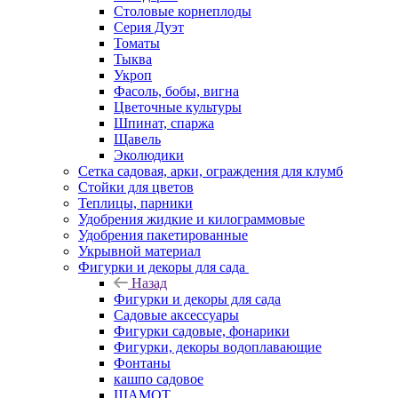
Столовые корнеплоды
Серия Дуэт
Томаты
Тыква
Укроп
Фасоль, бобы, вигна
Цветочные культуры
Шпинат, спаржа
Щавель
Эколюдики
Сетка садовая, арки, ограждения для клумб
Стойки для цветов
Теплицы, парники
Удобрения жидкие и килограммовые
Удобрения пакетированные
Укрывной материал
Фигурки и декоры для сада
Назад
Фигурки и декоры для сада
Садовые аксессуары
Фигурки садовые, фонарики
Фигурки, декоры водоплавающие
Фонтаны
кашпо садовое
ШАМОТ