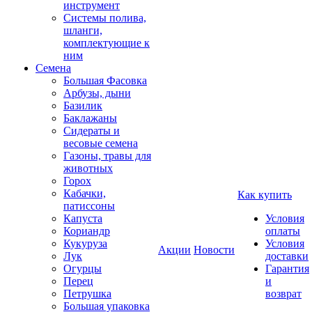
инструмент
Системы полива,
шланги,
комплектующие к
ним
Семена
Большая Фасовка
Арбузы, дыни
Базилик
Баклажаны
Сидераты и
весовые семена
Газоны, травы для
животных
Горох
Кабачки,
Как купить
патиссоны
Капуста
Условия
Кориандр
оплаты
Кукуруза
Условия
Акции
Новости
Лук
доставки
Огурцы
Гарантия
Перец
и
Петрушка
возврат
Большая упаковка