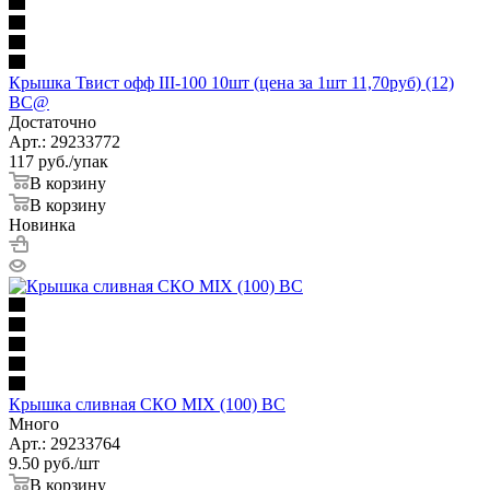
Крышка Твист офф III-100 10шт (цена за 1шт 11,70руб) (12)
ВС@
Достаточно
Арт.: 29233772
117
руб.
/упак
В корзину
В корзину
Новинка
Крышка сливная СКО MIX (100) ВС
Много
Арт.: 29233764
9.50
руб.
/шт
В корзину