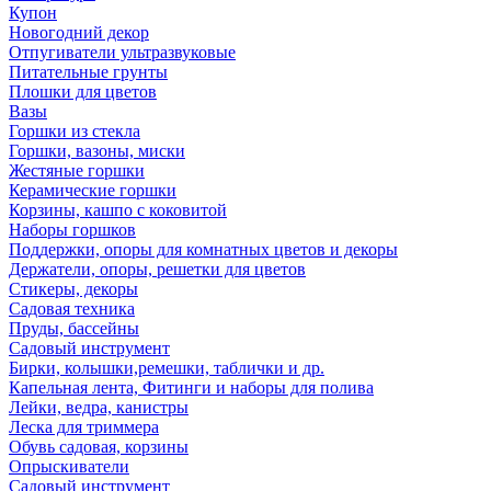
Купон
Новогодний декор
Отпугиватели ультразвуковые
Питательные грунты
Плошки для цветов
Вазы
Горшки из стекла
Горшки, вазоны, миски
Жестяные горшки
Керамические горшки
Корзины, кашпо с коковитой
Наборы горшков
Поддержки, опоры для комнатных цветов и декоры
Держатели, опоры, решетки для цветов
Стикеры, декоры
Садовая техника
Пруды, бассейны
Садовый инструмент
Бирки, колышки,ремешки, таблички и др.
Капельная лента, Фитинги и наборы для полива
Лейки, ведра, канистры
Леска для триммера
Обувь садовая, корзины
Опрыскиватели
Садовый инструмент