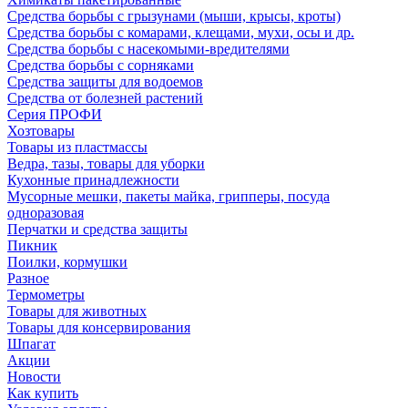
Средства борьбы с грызунами (мыши, крысы, кроты)
Средства борьбы с комарами, клещами, мухи, осы и др.
Средства борьбы с насекомыми-вредителями
Средства борьбы с сорняками
Средства защиты для водоемов
Средства от болезней растений
Серия ПРОФИ
Хозтовары
Товары из пластмассы
Ведра, тазы, товары для уборки
Кухонные принадлежности
Мусорные мешки, пакеты майка, грипперы, посуда
одноразовая
Перчатки и средства защиты
Пикник
Поилки, кормушки
Разное
Термометры
Товары для животных
Товары для консервирования
Шпагат
Акции
Новости
Как купить