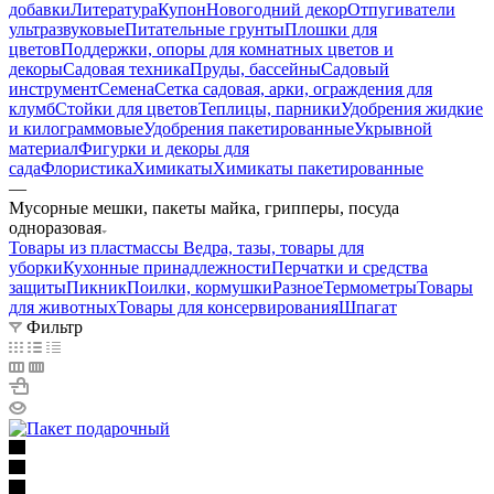
добавки
Литература
Купон
Новогодний декор
Отпугиватели
ультразвуковые
Питательные грунты
Плошки для
цветов
Поддержки, опоры для комнатных цветов и
декоры
Садовая техника
Пруды, бассейны
Садовый
инструмент
Семена
Сетка садовая, арки, ограждения для
клумб
Стойки для цветов
Теплицы, парники
Удобрения жидкие
и килограммовые
Удобрения пакетированные
Укрывной
материал
Фигурки и декоры для
сада
Флористика
Химикаты
Химикаты пакетированные
—
Мусорные мешки, пакеты майка, грипперы, посуда
одноразовая
Товары из пластмассы
Ведра, тазы, товары для
уборки
Кухонные принадлежности
Перчатки и средства
защиты
Пикник
Поилки, кормушки
Разное
Термометры
Товары
для животных
Товары для консервирования
Шпагат
Фильтр