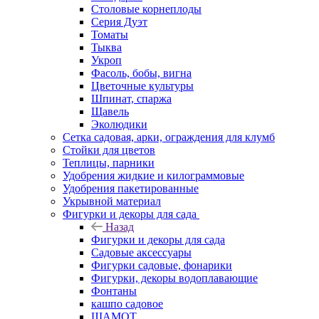
Столовые корнеплоды
Серия Дуэт
Томаты
Тыква
Укроп
Фасоль, бобы, вигна
Цветочные культуры
Шпинат, спаржа
Щавель
Эколюдики
Сетка садовая, арки, ограждения для клумб
Стойки для цветов
Теплицы, парники
Удобрения жидкие и килограммовые
Удобрения пакетированные
Укрывной материал
Фигурки и декоры для сада
Назад
Фигурки и декоры для сада
Садовые аксессуары
Фигурки садовые, фонарики
Фигурки, декоры водоплавающие
Фонтаны
кашпо садовое
ШАМОТ