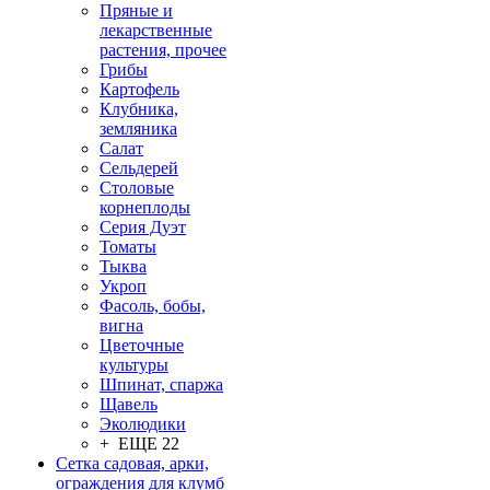
Пряные и
лекарственные
растения, прочее
Грибы
Картофель
Клубника,
земляника
Салат
Сельдерей
Столовые
корнеплоды
Серия Дуэт
Томаты
Тыква
Укроп
Фасоль, бобы,
вигна
Цветочные
культуры
Шпинат, спаржа
Щавель
Эколюдики
+ ЕЩЕ 22
Сетка садовая, арки,
ограждения для клумб