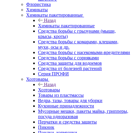
Флористика
Химикаты
Химикаты пакетированные
Назад
Химикаты пакетированные
Средства борьбы с грызунами (мыши,
крысы, кроты)
Средства борьбы с комарами, клещами,
мухи, осы и др.
Средства борьбы с насекомыми-вредителями
Средства борьбы с сорняками
Средства защиты для водоемов
Средства от болезней растений
Серия ПРОФИ
Хозтовары
Назад
Хозтовары
Товары из пластмассы
Ведра, тазы, товары для уборки
Кухонные принадлежности
Мусорные мешки, пакеты майка, грипперы,
посуда одноразовая
Перчатки и средства защиты
Пикник
Поилки, кормушки