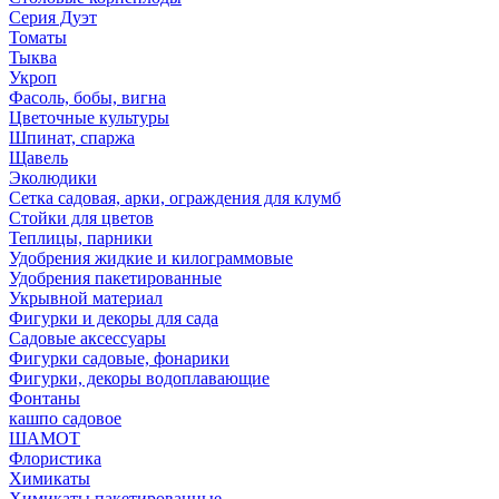
Серия Дуэт
Томаты
Тыква
Укроп
Фасоль, бобы, вигна
Цветочные культуры
Шпинат, спаржа
Щавель
Эколюдики
Сетка садовая, арки, ограждения для клумб
Стойки для цветов
Теплицы, парники
Удобрения жидкие и килограммовые
Удобрения пакетированные
Укрывной материал
Фигурки и декоры для сада
Садовые аксессуары
Фигурки садовые, фонарики
Фигурки, декоры водоплавающие
Фонтаны
кашпо садовое
ШАМОТ
Флористика
Химикаты
Химикаты пакетированные