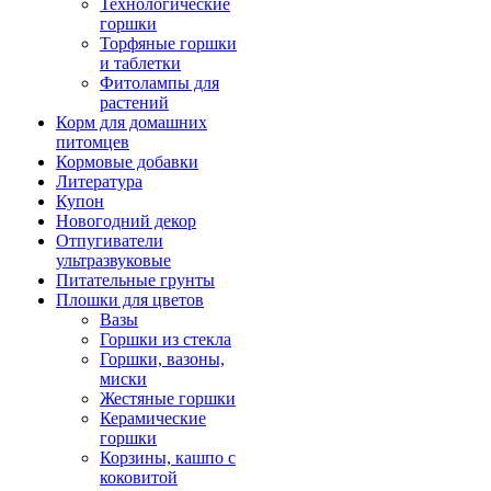
Технологические
горшки
Торфяные горшки
и таблетки
Фитолампы для
растений
Корм для домашних
питомцев
Кормовые добавки
Литература
Купон
Новогодний декор
Отпугиватели
ультразвуковые
Питательные грунты
Плошки для цветов
Вазы
Горшки из стекла
Горшки, вазоны,
миски
Жестяные горшки
Керамические
горшки
Корзины, кашпо с
коковитой