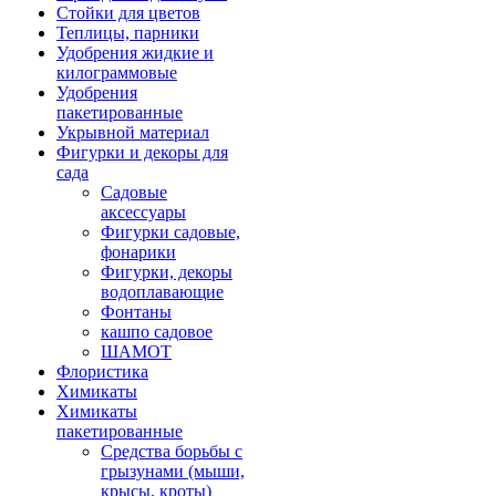
Стойки для цветов
Теплицы, парники
Удобрения жидкие и
килограммовые
Удобрения
пакетированные
Укрывной материал
Фигурки и декоры для
сада
Садовые
аксессуары
Фигурки садовые,
фонарики
Фигурки, декоры
водоплавающие
Фонтаны
кашпо садовое
ШАМОТ
Флористика
Химикаты
Химикаты
пакетированные
Средства борьбы с
грызунами (мыши,
крысы, кроты)