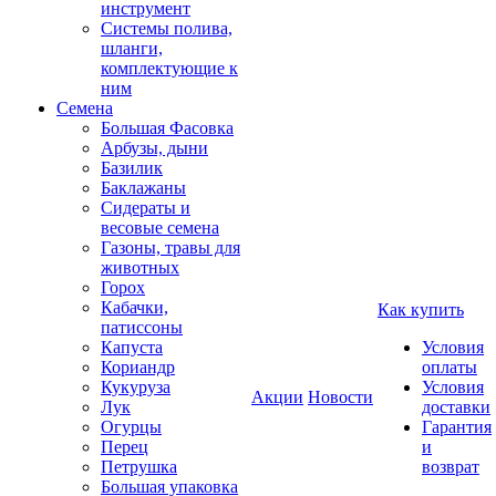
инструмент
Системы полива,
шланги,
комплектующие к
ним
Семена
Большая Фасовка
Арбузы, дыни
Базилик
Баклажаны
Сидераты и
весовые семена
Газоны, травы для
животных
Горох
Кабачки,
Как купить
патиссоны
Капуста
Условия
Кориандр
оплаты
Кукуруза
Условия
Акции
Новости
Лук
доставки
Огурцы
Гарантия
Перец
и
Петрушка
возврат
Большая упаковка