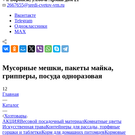
2667655@sredi-cvetov-vrn.ru
Вконтакте
Telegram
Одноклассники
MAX
Мусорные мешки, пакеты майка,
грипперы, посуда одноразовая
12
Главная
—
Каталог
—
Хозтовары
АКЦИЯ
Весовой посадочный материал
Комнатные цветы
Искусственная трава
Контейнеры для рассады, торфяные
горшки и таблетки
Корм для домашних питомцев
Кормовые