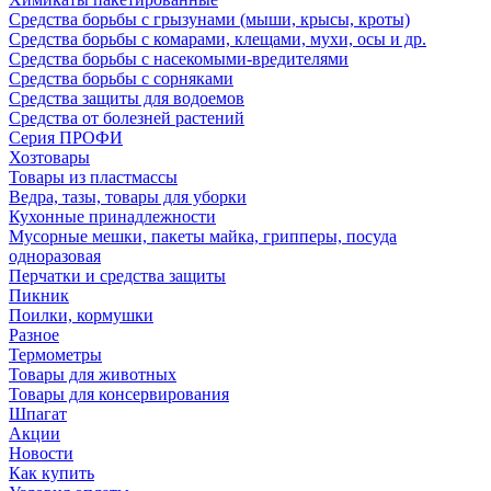
Средства борьбы с грызунами (мыши, крысы, кроты)
Средства борьбы с комарами, клещами, мухи, осы и др.
Средства борьбы с насекомыми-вредителями
Средства борьбы с сорняками
Средства защиты для водоемов
Средства от болезней растений
Серия ПРОФИ
Хозтовары
Товары из пластмассы
Ведра, тазы, товары для уборки
Кухонные принадлежности
Мусорные мешки, пакеты майка, грипперы, посуда
одноразовая
Перчатки и средства защиты
Пикник
Поилки, кормушки
Разное
Термометры
Товары для животных
Товары для консервирования
Шпагат
Акции
Новости
Как купить