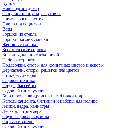
Купон
Новогодний декор
Отпугиватели ультразвуковые
Питательные грунты
Плошки для цветов
Вазы
Горшки из стекла
Горшки, вазоны, миски
Жестяные горшки
Керамические горшки
Корзины, кашпо с коковитой
Наборы горшков
Поддержки, опоры для комнатных цветов и декоры
Держатели, опоры, решетки для цветов
Стикеры, декоры
Садовая техника
Пруды, бассейны
Садовый инструмент
Бирки, колышки,ремешки, таблички и др.
Капельная лента, Фитинги и наборы для полива
Лейки, ведра, канистры
Леска для триммера
Обувь садовая, корзины
Опрыскиватели
Садовый инструмент