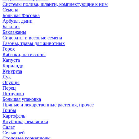
Системы полива, шланги, комплектующие к ним
Семена
Большая Фасовка
Арбузы, дыни
Базилик
Баклажаны
Сидераты и весовые семена
Газоны, травы для животных
Горох
Кабачки, патиссоны
Капуста
Кориандр
Кукуруза
Лук
Огурцы
Перец
Петрушка
Большая упаковка
Пряные и лекарственные растения, прочее
Грибы
Картофель
Клубника, земляника
Салат
Сельдерей
Столовые корнеплоды