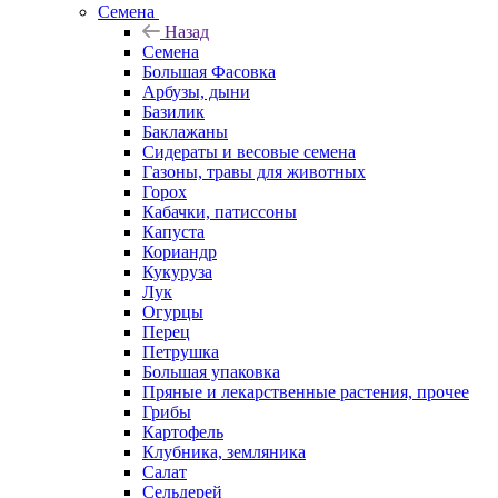
Семена
Назад
Семена
Большая Фасовка
Арбузы, дыни
Базилик
Баклажаны
Сидераты и весовые семена
Газоны, травы для животных
Горох
Кабачки, патиссоны
Капуста
Кориандр
Кукуруза
Лук
Огурцы
Перец
Петрушка
Большая упаковка
Пряные и лекарственные растения, прочее
Грибы
Картофель
Клубника, земляника
Салат
Сельдерей