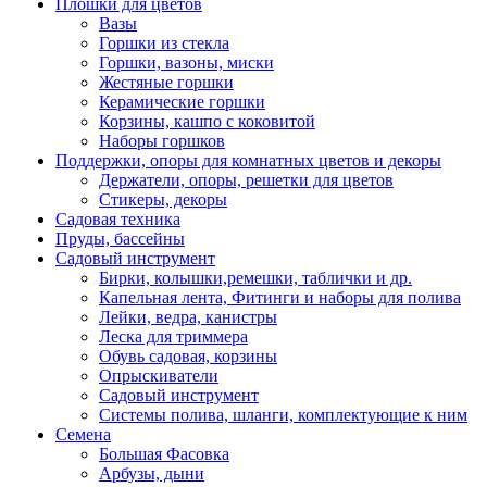
Плошки для цветов
Вазы
Горшки из стекла
Горшки, вазоны, миски
Жестяные горшки
Керамические горшки
Корзины, кашпо с коковитой
Наборы горшков
Поддержки, опоры для комнатных цветов и декоры
Держатели, опоры, решетки для цветов
Стикеры, декоры
Садовая техника
Пруды, бассейны
Садовый инструмент
Бирки, колышки,ремешки, таблички и др.
Капельная лента, Фитинги и наборы для полива
Лейки, ведра, канистры
Леска для триммера
Обувь садовая, корзины
Опрыскиватели
Садовый инструмент
Системы полива, шланги, комплектующие к ним
Семена
Большая Фасовка
Арбузы, дыни