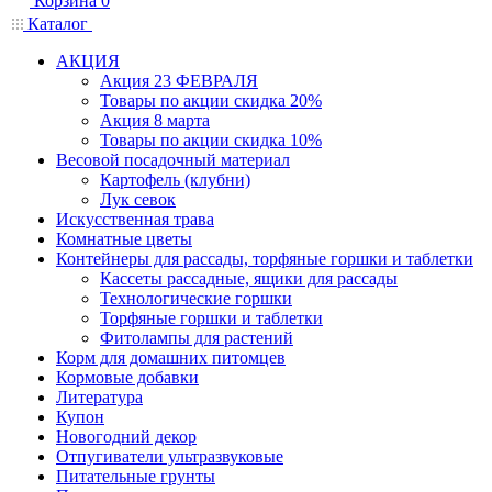
Корзина
0
Каталог
АКЦИЯ
Акция 23 ФЕВРАЛЯ
Товары по акции скидка 20%
Акция 8 марта
Товары по акции скидка 10%
Весовой посадочный материал
Картофель (клубни)
Лук севок
Искусственная трава
Комнатные цветы
Контейнеры для рассады, торфяные горшки и таблетки
Кассеты рассадные, ящики для рассады
Технологические горшки
Торфяные горшки и таблетки
Фитолампы для растений
Корм для домашних питомцев
Кормовые добавки
Литература
Купон
Новогодний декор
Отпугиватели ультразвуковые
Питательные грунты