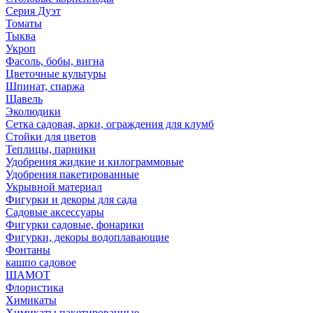
Серия Дуэт
Томаты
Тыква
Укроп
Фасоль, бобы, вигна
Цветочные культуры
Шпинат, спаржа
Щавель
Эколюдики
Сетка садовая, арки, ограждения для клумб
Стойки для цветов
Теплицы, парники
Удобрения жидкие и килограммовые
Удобрения пакетированные
Укрывной материал
Фигурки и декоры для сада
Садовые аксессуары
Фигурки садовые, фонарики
Фигурки, декоры водоплавающие
Фонтаны
кашпо садовое
ШАМОТ
Флористика
Химикаты
Химикаты пакетированные