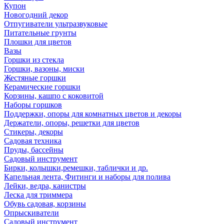
Купон
Новогодний декор
Отпугиватели ультразвуковые
Питательные грунты
Плошки для цветов
Вазы
Горшки из стекла
Горшки, вазоны, миски
Жестяные горшки
Керамические горшки
Корзины, кашпо с коковитой
Наборы горшков
Поддержки, опоры для комнатных цветов и декоры
Держатели, опоры, решетки для цветов
Стикеры, декоры
Садовая техника
Пруды, бассейны
Садовый инструмент
Бирки, колышки,ремешки, таблички и др.
Капельная лента, Фитинги и наборы для полива
Лейки, ведра, канистры
Леска для триммера
Обувь садовая, корзины
Опрыскиватели
Садовый инструмент