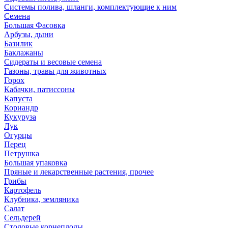
Системы полива, шланги, комплектующие к ним
Семена
Большая Фасовка
Арбузы, дыни
Базилик
Баклажаны
Сидераты и весовые семена
Газоны, травы для животных
Горох
Кабачки, патиссоны
Капуста
Кориандр
Кукуруза
Лук
Огурцы
Перец
Петрушка
Большая упаковка
Пряные и лекарственные растения, прочее
Грибы
Картофель
Клубника, земляника
Салат
Сельдерей
Столовые корнеплоды