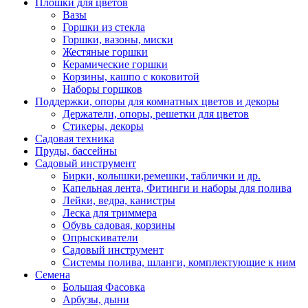
Плошки для цветов
Вазы
Горшки из стекла
Горшки, вазоны, миски
Жестяные горшки
Керамические горшки
Корзины, кашпо с коковитой
Наборы горшков
Поддержки, опоры для комнатных цветов и декоры
Держатели, опоры, решетки для цветов
Стикеры, декоры
Садовая техника
Пруды, бассейны
Садовый инструмент
Бирки, колышки,ремешки, таблички и др.
Капельная лента, Фитинги и наборы для полива
Лейки, ведра, канистры
Леска для триммера
Обувь садовая, корзины
Опрыскиватели
Садовый инструмент
Системы полива, шланги, комплектующие к ним
Семена
Большая Фасовка
Арбузы, дыни