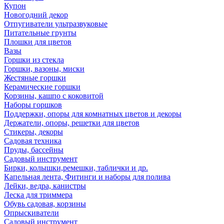
Купон
Новогодний декор
Отпугиватели ультразвуковые
Питательные грунты
Плошки для цветов
Вазы
Горшки из стекла
Горшки, вазоны, миски
Жестяные горшки
Керамические горшки
Корзины, кашпо с коковитой
Наборы горшков
Поддержки, опоры для комнатных цветов и декоры
Держатели, опоры, решетки для цветов
Стикеры, декоры
Садовая техника
Пруды, бассейны
Садовый инструмент
Бирки, колышки,ремешки, таблички и др.
Капельная лента, Фитинги и наборы для полива
Лейки, ведра, канистры
Леска для триммера
Обувь садовая, корзины
Опрыскиватели
Садовый инструмент