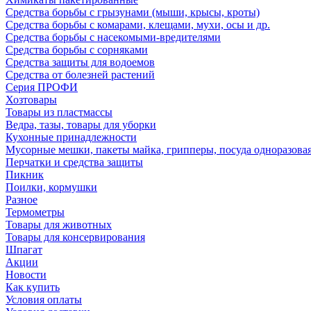
Средства борьбы с грызунами (мыши, крысы, кроты)
Средства борьбы с комарами, клещами, мухи, осы и др.
Средства борьбы с насекомыми-вредителями
Средства борьбы с сорняками
Средства защиты для водоемов
Средства от болезней растений
Серия ПРОФИ
Хозтовары
Товары из пластмассы
Ведра, тазы, товары для уборки
Кухонные принадлежности
Мусорные мешки, пакеты майка, грипперы, посуда одноразова
Перчатки и средства защиты
Пикник
Поилки, кормушки
Разное
Термометры
Товары для животных
Товары для консервирования
Шпагат
Акции
Новости
Как купить
Условия оплаты