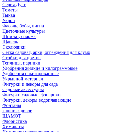
Серия Дуэт
Томаты
Тыква
Укроп
Фасоль, бобы, вигна
Цветочные культуры
Шпинат, спаржа
Щавель
Эколюдики
Сетка садовая, арки, ограждения для клумб
Стойки для цветов
Теплицы, парники
Удобрения жидкие и килограммовые
Удобрения пакетированные
Укрывной материал
Фигурки и декоры для сада
Садовые аксессуары
Фигурки садовые, фонарики
Фигурки, декоры водоплавающие
Фонтаны
кашпо садовое
ШАМОТ
Флористика
Химикаты
Химикаты пакетированные