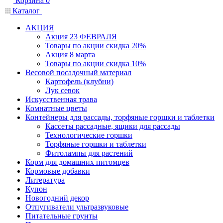
Корзина
0
Каталог
АКЦИЯ
Акция 23 ФЕВРАЛЯ
Товары по акции скидка 20%
Акция 8 марта
Товары по акции скидка 10%
Весовой посадочный материал
Картофель (клубни)
Лук севок
Искусственная трава
Комнатные цветы
Контейнеры для рассады, торфяные горшки и таблетки
Кассеты рассадные, ящики для рассады
Технологические горшки
Торфяные горшки и таблетки
Фитолампы для растений
Корм для домашних питомцев
Кормовые добавки
Литература
Купон
Новогодний декор
Отпугиватели ультразвуковые
Питательные грунты