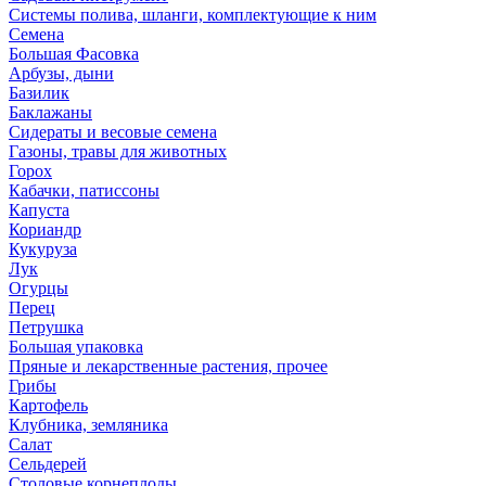
Системы полива, шланги, комплектующие к ним
Семена
Большая Фасовка
Арбузы, дыни
Базилик
Баклажаны
Сидераты и весовые семена
Газоны, травы для животных
Горох
Кабачки, патиссоны
Капуста
Кориандр
Кукуруза
Лук
Огурцы
Перец
Петрушка
Большая упаковка
Пряные и лекарственные растения, прочее
Грибы
Картофель
Клубника, земляника
Салат
Сельдерей
Столовые корнеплоды