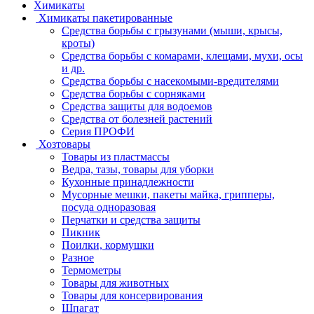
Химикаты
Химикаты пакетированные
Средства борьбы с грызунами (мыши, крысы,
кроты)
Средства борьбы с комарами, клещами, мухи, осы
и др.
Средства борьбы с насекомыми-вредителями
Средства борьбы с сорняками
Средства защиты для водоемов
Средства от болезней растений
Серия ПРОФИ
Хозтовары
Товары из пластмассы
Ведра, тазы, товары для уборки
Кухонные принадлежности
Мусорные мешки, пакеты майка, грипперы,
посуда одноразовая
Перчатки и средства защиты
Пикник
Поилки, кормушки
Разное
Термометры
Товары для животных
Товары для консервирования
Шпагат