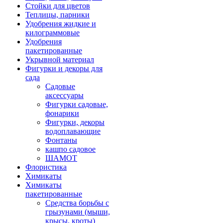
Стойки для цветов
Теплицы, парники
Удобрения жидкие и
килограммовые
Удобрения
пакетированные
Укрывной материал
Фигурки и декоры для
сада
Садовые
аксессуары
Фигурки садовые,
фонарики
Фигурки, декоры
водоплавающие
Фонтаны
кашпо садовое
ШАМОТ
Флористика
Химикаты
Химикаты
пакетированные
Средства борьбы с
грызунами (мыши,
крысы, кроты)