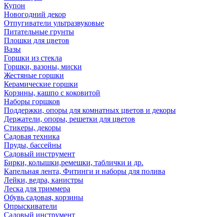
Купон
Новогодний декор
Отпугиватели ультразвуковые
Питательные грунты
Плошки для цветов
Вазы
Горшки из стекла
Горшки, вазоны, миски
Жестяные горшки
Керамические горшки
Корзины, кашпо с коковитой
Наборы горшков
Поддержки, опоры для комнатных цветов и декоры
Держатели, опоры, решетки для цветов
Стикеры, декоры
Садовая техника
Пруды, бассейны
Садовый инструмент
Бирки, колышки,ремешки, таблички и др.
Капельная лента, Фитинги и наборы для полива
Лейки, ведра, канистры
Леска для триммера
Обувь садовая, корзины
Опрыскиватели
Садовый инструмент