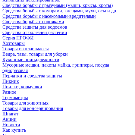
Средства борьбы с грызунами (мыши, крысы, кроты)
Средства борьбы с комарами, клещами, мухи, осы и др.
Средства борьбы с насекомыми-вредителями
Средства борьбы с сорняками
Средства защиты для водоемов
Средства от болезней растений
Серия ПРОФИ
Хозтовары
Товары из пластмассы
Ведра, тазы, товары для уборки
Кухонные принадлежности
Мусорные мешки, пакеты майка, грипперы, посуда
одноразовая
Перчатки и средства защиты
Пикник
Поилки, кормушки
Разное
Термометры
Товары для животных
Товары для консервирования
Шпагат
Акции
Новости
Как купить