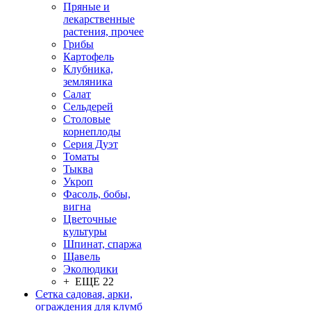
Пряные и
лекарственные
растения, прочее
Грибы
Картофель
Клубника,
земляника
Салат
Сельдерей
Столовые
корнеплоды
Серия Дуэт
Томаты
Тыква
Укроп
Фасоль, бобы,
вигна
Цветочные
культуры
Шпинат, спаржа
Щавель
Эколюдики
+ ЕЩЕ 22
Сетка садовая, арки,
ограждения для клумб