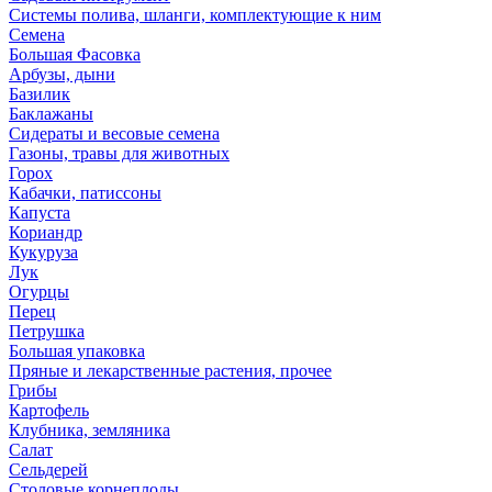
Системы полива, шланги, комплектующие к ним
Семена
Большая Фасовка
Арбузы, дыни
Базилик
Баклажаны
Сидераты и весовые семена
Газоны, травы для животных
Горох
Кабачки, патиссоны
Капуста
Кориандр
Кукуруза
Лук
Огурцы
Перец
Петрушка
Большая упаковка
Пряные и лекарственные растения, прочее
Грибы
Картофель
Клубника, земляника
Салат
Сельдерей
Столовые корнеплоды