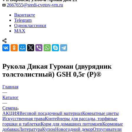
2667655@sredi-cvetov-vrn.ru
Вконтакте
Telegram
Одноклассники
MAX
Рукола Дикая Гурман (двурядник
толстолистный) GSH 0,5г (Р)®
Главная
—
Каталог
—
Семена
АКЦИЯ
Весовой посадочный материал
Комнатные цветы
Искусственная трава
Контейнеры для рассады, торфяные
горшки и таблетки
Корм для домашних питомцев
Кормовые
добавки
Литература
Купон
Новогодний декор
Отпугиватели