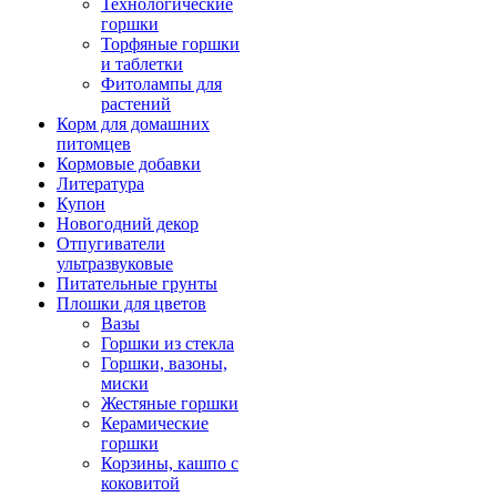
Технологические
горшки
Торфяные горшки
и таблетки
Фитолампы для
растений
Корм для домашних
питомцев
Кормовые добавки
Литература
Купон
Новогодний декор
Отпугиватели
ультразвуковые
Питательные грунты
Плошки для цветов
Вазы
Горшки из стекла
Горшки, вазоны,
миски
Жестяные горшки
Керамические
горшки
Корзины, кашпо с
коковитой