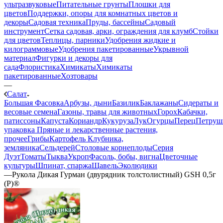
ультразвуковые
Питательные грунты
Плошки для
цветов
Поддержки, опоры для комнатных цветов и
декоры
Садовая техника
Пруды, бассейны
Садовый
инструмент
Сетка садовая, арки, ограждения для клумб
Стойки
для цветов
Теплицы, парники
Удобрения жидкие и
килограммовые
Удобрения пакетированные
Укрывной
материал
Фигурки и декоры для
сада
Флористика
Химикаты
Химикаты
пакетированные
Хозтовары
—
Салат
Большая Фасовка
Арбузы, дыни
Базилик
Баклажаны
Сидераты и
весовые семена
Газоны, травы для животных
Горох
Кабачки,
патиссоны
Капуста
Кориандр
Кукуруза
Лук
Огурцы
Перец
Петруш
упаковка
Пряные и лекарственные растения,
прочее
Грибы
Картофель
Клубника,
земляника
Сельдерей
Столовые корнеплоды
Серия
Дуэт
Томаты
Тыква
Укроп
Фасоль, бобы, вигна
Цветочные
культуры
Шпинат, спаржа
Щавель
Эколюдики
—
Рукола Дикая Гурман (двурядник толстолистный) GSH 0,5г
(Р)®