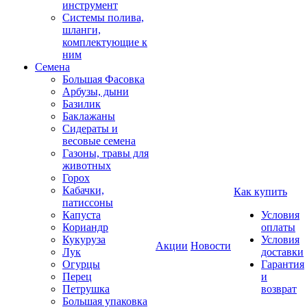
инструмент
Системы полива,
шланги,
комплектующие к
ним
Семена
Большая Фасовка
Арбузы, дыни
Базилик
Баклажаны
Сидераты и
весовые семена
Газоны, травы для
животных
Горох
Кабачки,
Как купить
патиссоны
Капуста
Условия
Кориандр
оплаты
Кукуруза
Условия
Акции
Новости
Лук
доставки
Огурцы
Гарантия
Перец
и
Петрушка
возврат
Большая упаковка