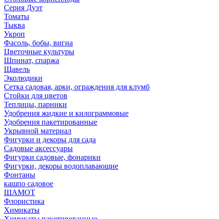
Серия Дуэт
Томаты
Тыква
Укроп
Фасоль, бобы, вигна
Цветочные культуры
Шпинат, спаржа
Щавель
Эколюдики
Сетка садовая, арки, ограждения для клумб
Стойки для цветов
Теплицы, парники
Удобрения жидкие и килограммовые
Удобрения пакетированные
Укрывной материал
Фигурки и декоры для сада
Садовые аксессуары
Фигурки садовые, фонарики
Фигурки, декоры водоплавающие
Фонтаны
кашпо садовое
ШАМОТ
Флористика
Химикаты
Химикаты пакетированные