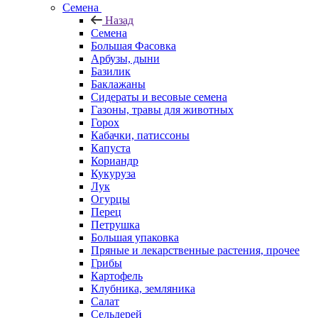
Семена
Назад
Семена
Большая Фасовка
Арбузы, дыни
Базилик
Баклажаны
Сидераты и весовые семена
Газоны, травы для животных
Горох
Кабачки, патиссоны
Капуста
Кориандр
Кукуруза
Лук
Огурцы
Перец
Петрушка
Большая упаковка
Пряные и лекарственные растения, прочее
Грибы
Картофель
Клубника, земляника
Салат
Сельдерей