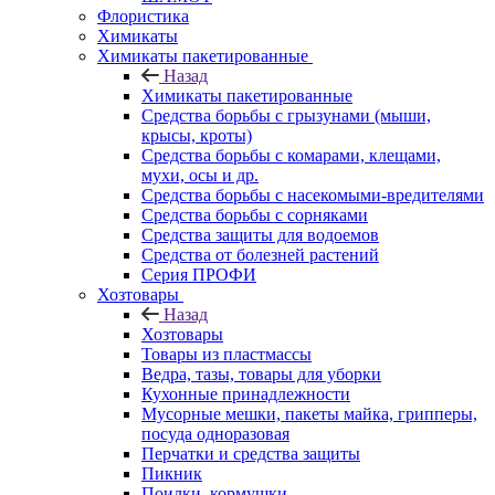
Флористика
Химикаты
Химикаты пакетированные
Назад
Химикаты пакетированные
Средства борьбы с грызунами (мыши,
крысы, кроты)
Средства борьбы с комарами, клещами,
мухи, осы и др.
Средства борьбы с насекомыми-вредителями
Средства борьбы с сорняками
Средства защиты для водоемов
Средства от болезней растений
Серия ПРОФИ
Хозтовары
Назад
Хозтовары
Товары из пластмассы
Ведра, тазы, товары для уборки
Кухонные принадлежности
Мусорные мешки, пакеты майка, грипперы,
посуда одноразовая
Перчатки и средства защиты
Пикник
Поилки, кормушки