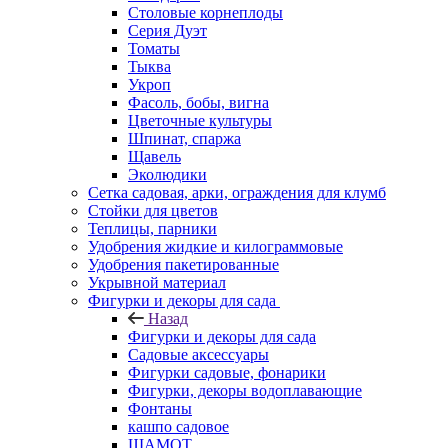
Столовые корнеплоды
Серия Дуэт
Томаты
Тыква
Укроп
Фасоль, бобы, вигна
Цветочные культуры
Шпинат, спаржа
Щавель
Эколюдики
Сетка садовая, арки, ограждения для клумб
Стойки для цветов
Теплицы, парники
Удобрения жидкие и килограммовые
Удобрения пакетированные
Укрывной материал
Фигурки и декоры для сада
Назад
Фигурки и декоры для сада
Садовые аксессуары
Фигурки садовые, фонарики
Фигурки, декоры водоплавающие
Фонтаны
кашпо садовое
ШАМОТ