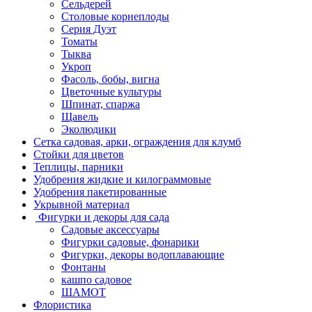
Сельдерей
Столовые корнеплоды
Серия Дуэт
Томаты
Тыква
Укроп
Фасоль, бобы, вигна
Цветочные культуры
Шпинат, спаржа
Щавель
Эколюдики
Сетка садовая, арки, ограждения для клумб
Стойки для цветов
Теплицы, парники
Удобрения жидкие и килограммовые
Удобрения пакетированные
Укрывной материал
Фигурки и декоры для сада
Садовые аксессуары
Фигурки садовые, фонарики
Фигурки, декоры водоплавающие
Фонтаны
кашпо садовое
ШАМОТ
Флористика